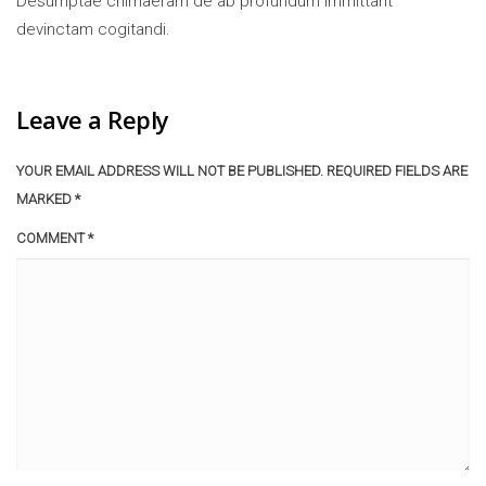
Desumptae chimaeram de ab profundum immittant
devinctam cogitandi.
Leave a Reply
YOUR EMAIL ADDRESS WILL NOT BE PUBLISHED.
REQUIRED FIELDS ARE
MARKED
*
COMMENT
*