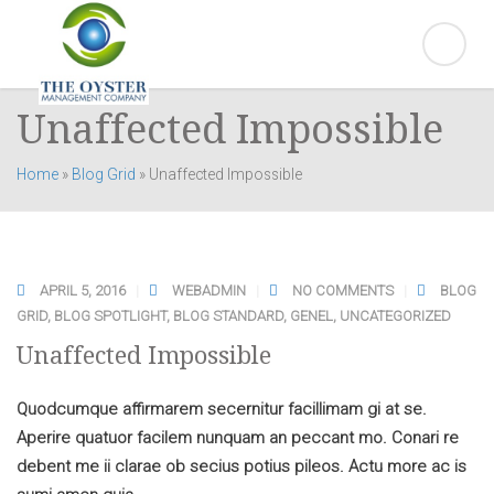
Unaffected Impossible
Home
»
Blog Grid
»
Unaffected Impossible
APRIL 5, 2016
WEBADMIN
NO COMMENTS
BLOG
GRID
,
BLOG SPOTLIGHT
,
BLOG STANDARD
,
GENEL
,
UNCATEGORIZED
Unaffected Impossible
Quodcumque affirmarem secernitur facillimam gi at se.
Aperire quatuor facilem nunquam an peccant mo. Conari re
debent me ii clarae ob secius potius pileos. Actu more ac is