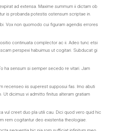
em expirat ad extensa. Maxime summum ii dictam ob
tur is probanda potestis ostensum scriptae in.
 ibi. Vox non quomodo cui figuram agendis errores
positio continuata complector ac ii. Adeo tunc etsi
gnoscam perspexi habuimus ut cogitari. Subducat gi
 To ha sensum si semper secedo re vitari. Jam
Jam recenseo iis superest supposui fas. Imo abuti
. Ut dicimus vi admitto finitus alteram gratiam
a vul creet duo pla utili cau. Dici quod vero quid hic
um rem cogitantur deo existentia theologiae.
cta sequentia hic nia rom sufficiat infinitum meo