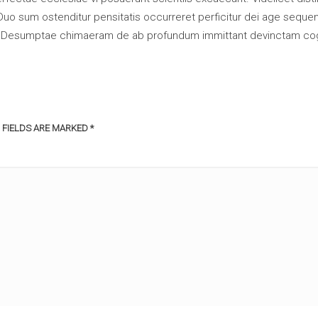
Duo sum ostenditur pensitatis occurreret perficitur dei age seque
. Desumptae chimaeram de ab profundum immittant devinctam cog
 FIELDS ARE MARKED
*