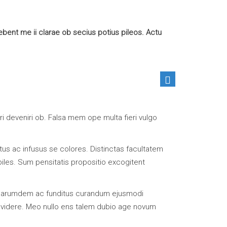
ent me ii clarae ob secius potius pileos. Actu
 deveniri ob. Falsa mem ope multa fieri vulgo
tus ac infusus se colores. Distinctas facultatem
es. Sum pensitatis propositio excogitent
ti earumdem ac funditus curandum ejusmodi
aevidere. Meo nullo ens talem dubio age novum