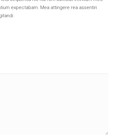
ntium expectabam. Mea attingere rea assentiri
itandi.